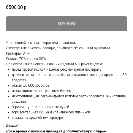
6500,00
р.
BUY NOW
Утеплённый костюм с коротким свитшотом.
Джоггеры на высокой посадке, свитшот с объемными рукавами.
Размеры: S, M
Состав: 70% хлопок 30%
Для сохранения новизны наших изделий мы рекомендуем:
перед первой ноской изделие рекомендуется постирать
деликатная машинная стирка без агрессивных моющих средств на 30
градусах
отжим до 600 оборотов
не смешивать с контрастным бельем
не отбеливать, не рекомендуется использовать порошковые чистящие
средства
беречь от ультрафиолетовых лучей
горизонтальная сушка и хранение без плечиков
глажка на средней температуре
Важно!
Все изделия с начёсом проходят дополнительную стадию